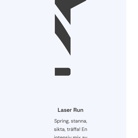
Laser Run
Spring, stanna,
sikta, träffa! En
intensiv mix av