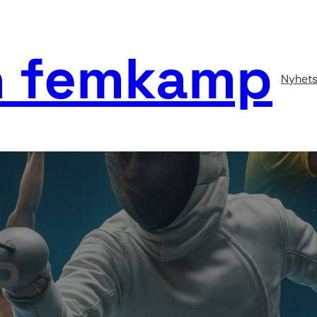
 femkamp
Nyhets
P