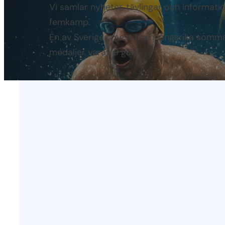
Vi samlar nyheter, tävlingar och informat
femkamp.
En av Sveriges mest framgångsrika somma
medaljer varav 9 guld.