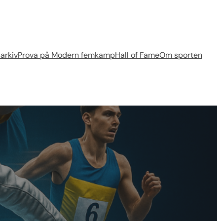
arkiv
Prova på Modern femkamp
Hall of Fame
Om sporten