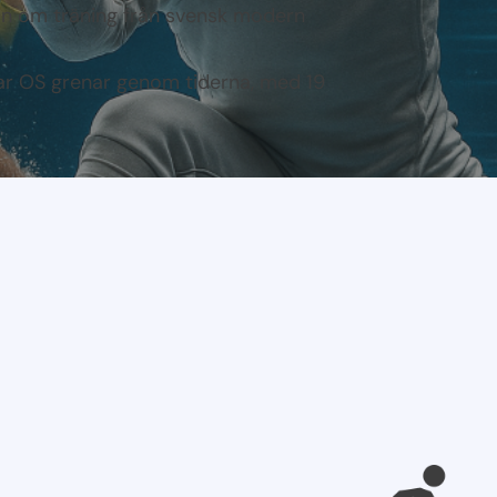
ion om träning från svensk modern
r OS grenar genom tiderna, med 19