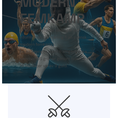
MODERN
FEMKAMP
Vi samlar nyheter, tävlingar och
information om träning från svensk
modern femkamp.
En av Sveriges mest framgångsrika
sommar OS grenar genom tiderna, med
19 medaljer varav 9 guld.