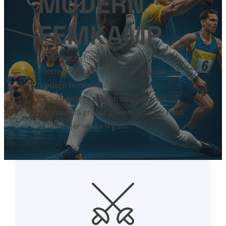
MODERN
FEMKAMP
Vi samlar nyheter, tävlingar och
information om träning från svensk
modern femkamp.
En av Sveriges mest framgångsrika
sommar OS grenar genom tiderna, med
19 medaljer varav 9 guld.