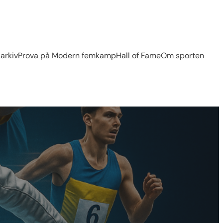
arkiv
Prova på Modern femkamp
Hall of Fame
Om sporten