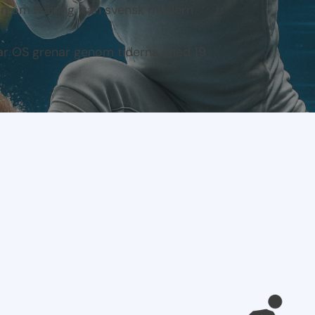
ion om träning från svensk modern
r OS grenar genom tiderna, med 19