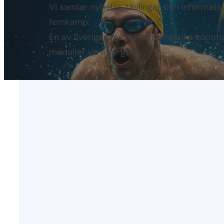
Vi samlar nyheter, tävlingar och informat
femkamp.
En av Sveriges mest framgångsrika somma
medaljer varav 9 guld.