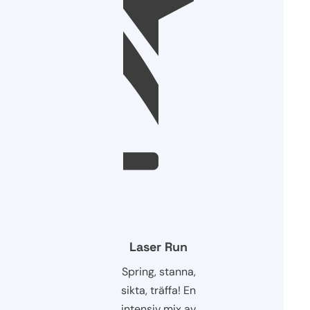
Laser Run
Spring, stanna,
sikta, träffa! En
intensiv mix av