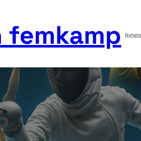
 femkamp
Nyhets
P