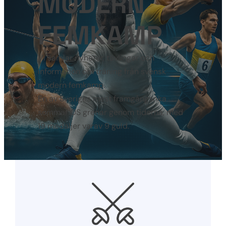
MODERN
FEMKAMP
Vi samlar nyheter, tävlingar och
information om träning från svensk
modern femkamp.
En av Sveriges mest framgångsrika
sommar OS grenar genom tiderna, med
19 medaljer varav 9 guld.