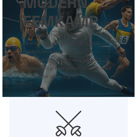
MODERN
FEMKAMP
Vi samlar nyheter, tävlingar och
information om träning från svensk
modern femkamp.
En av Sveriges mest framgångsrika
sommar OS grenar genom tiderna, med
19 medaljer varav 9 guld.