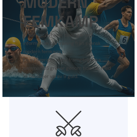
MODERN
FEMKAMP
Vi samlar nyheter, tävlingar och
information om träning från svensk
modern femkamp.
En av Sveriges mest framgångsrika
sommar OS grenar genom tiderna, med
19 medaljer varav 9 guld.