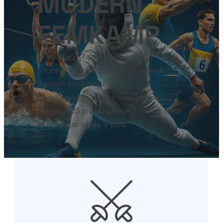
MODERN
FEMKAMP
Vi samlar nyheter, tävlingar och
information om träning från svensk
modern femkamp.
En av Sveriges mest framgångsrika
sommar OS grenar genom tiderna, med
19 medaljer varav 9 guld.