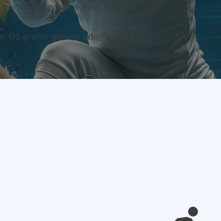
ion om träning från svensk modern
r OS grenar genom tiderna, med 19