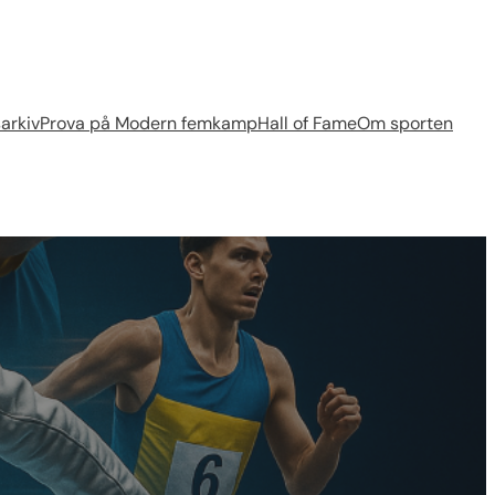
arkiv
Prova på Modern femkamp
Hall of Fame
Om sporten