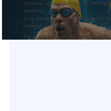
Vi samlar nyheter, tävlingar och informat
femkamp.
En av Sveriges mest framgångsrika somma
medaljer varav 9 guld.