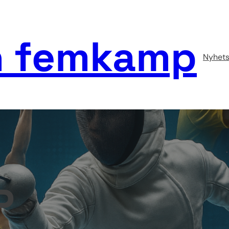
 femkamp
Nyhets
P