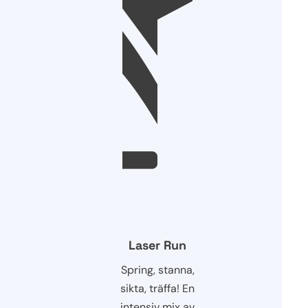
Laser Run
Spring, stanna,
sikta, träffa! En
intensiv mix av