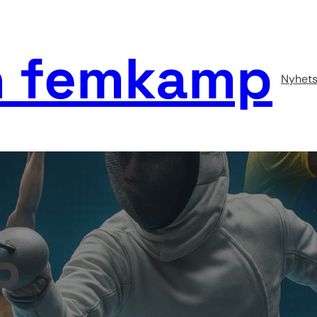
 femkamp
Nyhets
P