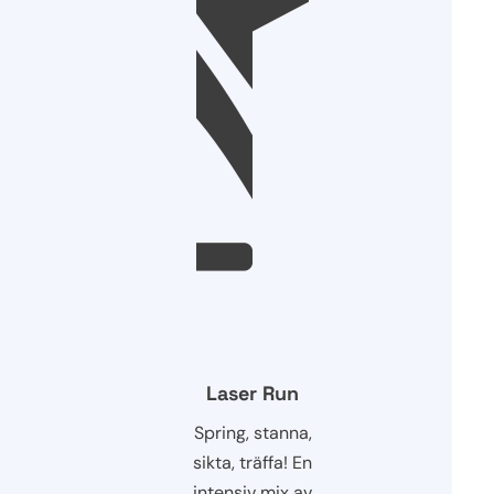
Laser Run
Spring, stanna,
sikta, träffa! En
intensiv mix av