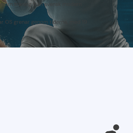
ion om träning från svensk modern
r OS grenar genom tiderna, med 19