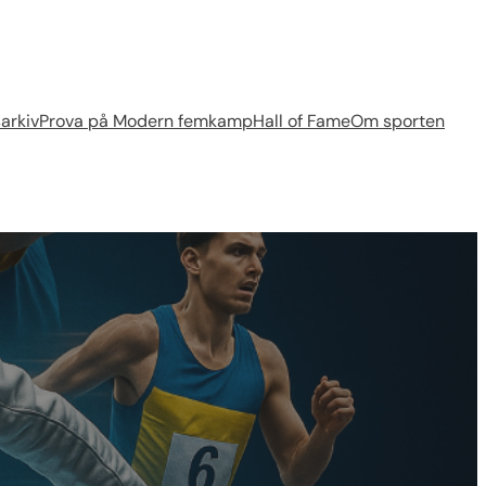
arkiv
Prova på Modern femkamp
Hall of Fame
Om sporten