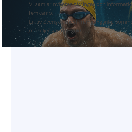
Vi samlar nyheter, tävlingar och informat
femkamp.
En av Sveriges mest framgångsrika somma
medaljer varav 9 guld.