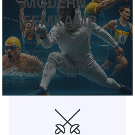
MODERN
FEMKAMP
Vi samlar nyheter, tävlingar och
information om träning från svensk
modern femkamp.
En av Sveriges mest framgångsrika
sommar OS grenar genom tiderna, med
19 medaljer varav 9 guld.