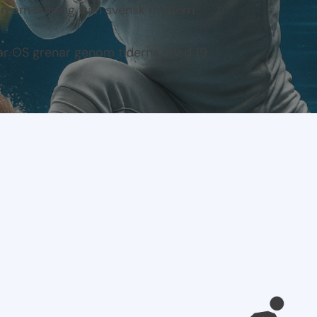
ion om träning från svensk modern
r OS grenar genom tiderna, med 19