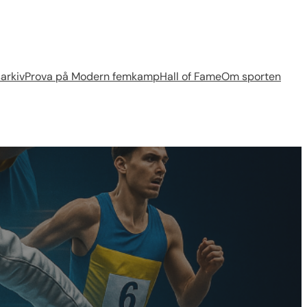
arkiv
Prova på Modern femkamp
Hall of Fame
Om sporten