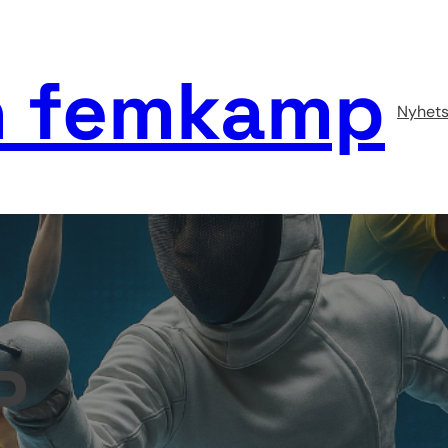
 femkamp
Nyhets
P