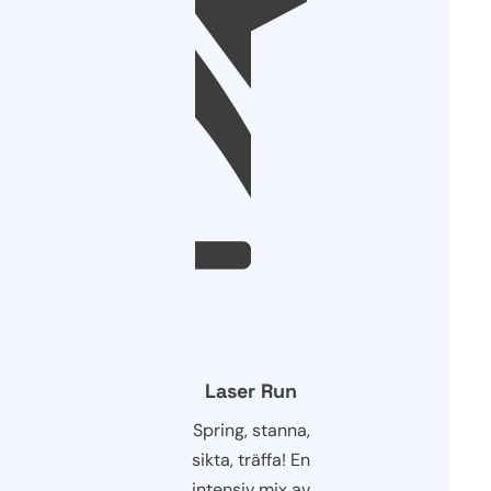
Laser Run
Spring, stanna,
sikta, träffa! En
intensiv mix av