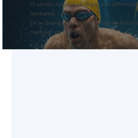
Vi samlar nyheter, tävlingar och informat
femkamp.
En av Sveriges mest framgångsrika somma
medaljer varav 9 guld.