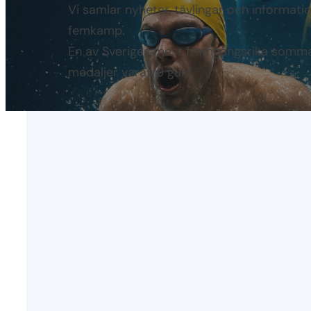
Vi samlar nyheter, tävlingar och informat
femkamp.
En av Sveriges mest framgångsrika somma
medaljer varav 9 guld.