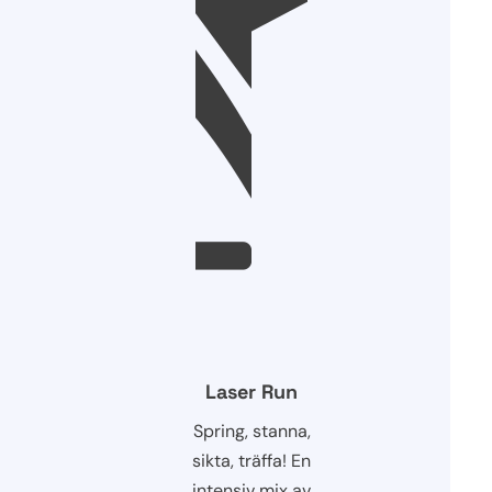
Laser Run
Spring, stanna,
sikta, träffa! En
intensiv mix av