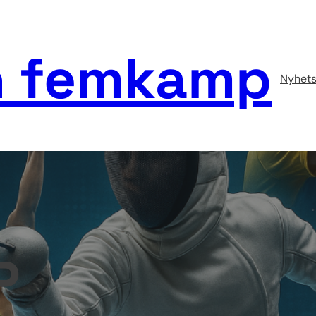
 femkamp
Nyhets
P