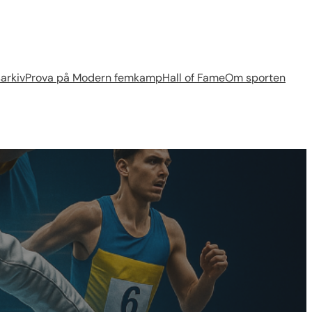
arkiv
Prova på Modern femkamp
Hall of Fame
Om sporten