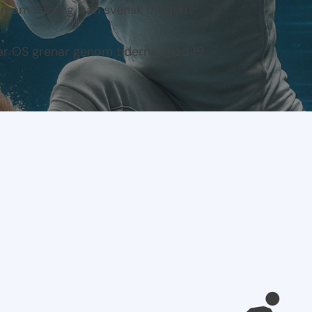
ion om träning från svensk modern
r OS grenar genom tiderna, med 19