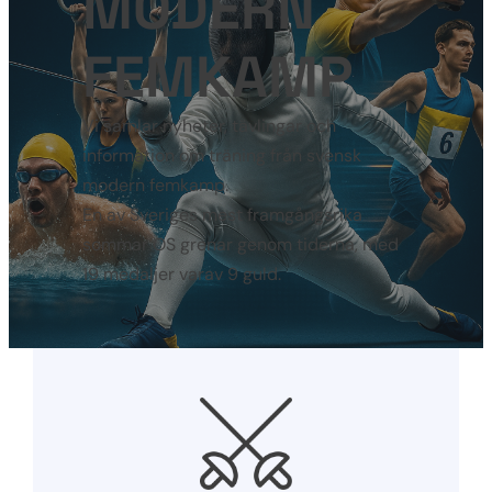
MODERN
FEMKAMP
Vi samlar nyheter, tävlingar och
information om träning från svensk
modern femkamp.
En av Sveriges mest framgångsrika
sommar OS grenar genom tiderna, med
19 medaljer varav 9 guld.