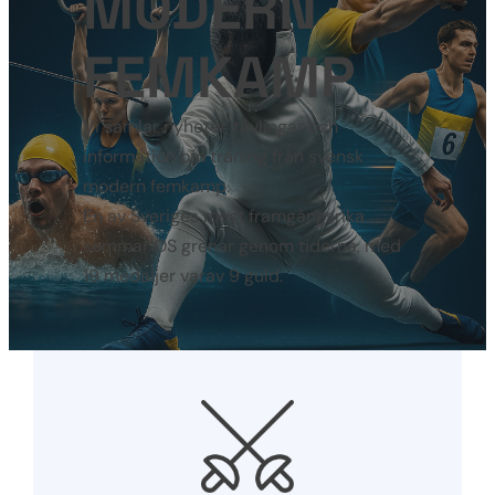
MODERN
FEMKAMP
Vi samlar nyheter, tävlingar och
information om träning från svensk
modern femkamp.
En av Sveriges mest framgångsrika
sommar OS grenar genom tiderna, med
19 medaljer varav 9 guld.