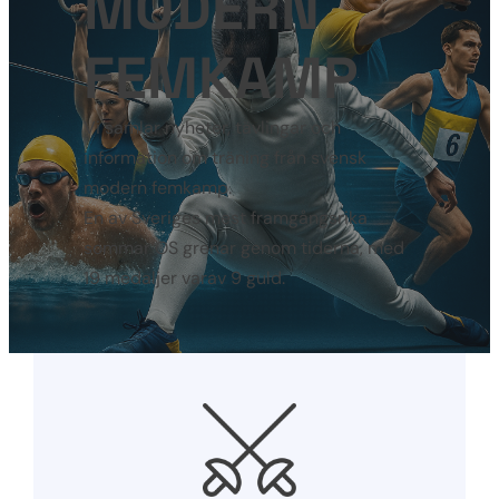
MODERN
FEMKAMP
Vi samlar nyheter, tävlingar och
information om träning från svensk
modern femkamp.
En av Sveriges mest framgångsrika
sommar OS grenar genom tiderna, med
19 medaljer varav 9 guld.