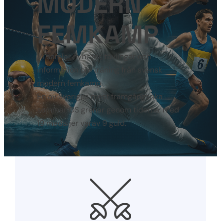
MODERN
FEMKAMP
Vi samlar nyheter, tävlingar och
information om träning från svensk
modern femkamp.
En av Sveriges mest framgångsrika
sommar OS grenar genom tiderna, med
19 medaljer varav 9 guld.