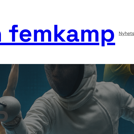
 femkamp
Nyhets
P