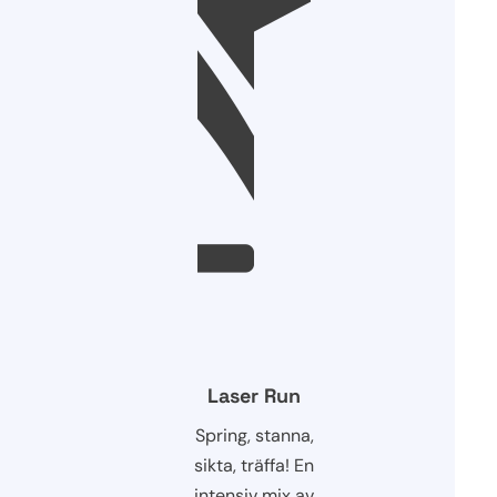
Laser Run
Spring, stanna,
sikta, träffa! En
intensiv mix av