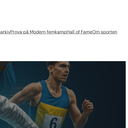
arkiv
Prova på Modern femkamp
Hall of Fame
Om sporten