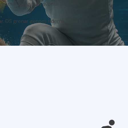
ion om träning från svensk modern
r OS grenar genom tiderna, med 19