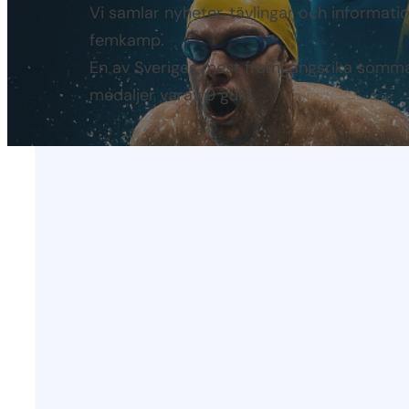
Vi samlar nyheter, tävlingar och informat
femkamp.
En av Sveriges mest framgångsrika somma
medaljer varav 9 guld.