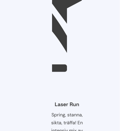
Laser Run
Spring, stanna,
sikta, träffa! En
intensiv mix av