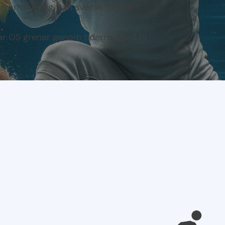
ion om träning från svensk modern
r OS grenar genom tiderna, med 19