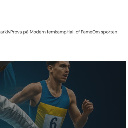
arkiv
Prova på Modern femkamp
Hall of Fame
Om sporten