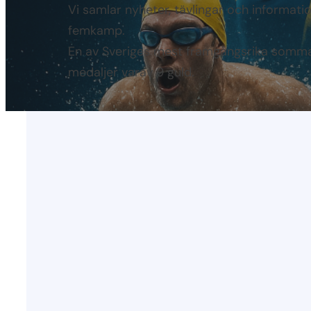
Vi samlar nyheter, tävlingar och informat
femkamp.
En av Sveriges mest framgångsrika somma
medaljer varav 9 guld.