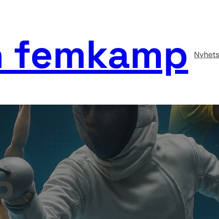
 femkamp
Nyhets
P