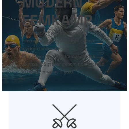
MODERN
FEMKAMP
Vi samlar nyheter, tävlingar och
information om träning från svensk
modern femkamp.
En av Sveriges mest framgångsrika
sommar OS grenar genom tiderna, med
19 medaljer varav 9 guld.