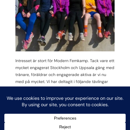
Intresset är stort för Modern Femkamp. Tack vare ett
mycket engagerat Stockholm och Uppsala gäng med
tränare, föräldrar och engagerade aktiva är vi nu
med på mycket. Vi har deltagit i följande tävlingar
utanför Modern Femkampen; Stockholm Cup i
fäktning Eugene Filoll i fäktning A6 masters i fäktning
USM i fäktning St Eriks i fäktning…
Search