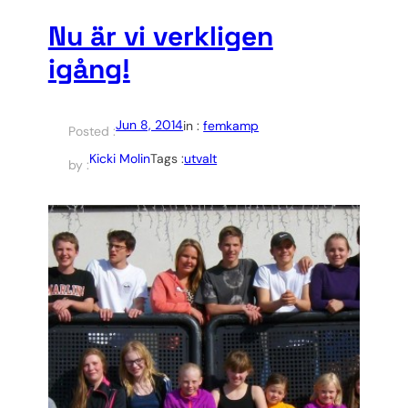
Nu är vi verkligen
igång!
Jun 8, 2014
in :
femkamp
Posted :
Kicki Molin
Tags :
utvalt
by :