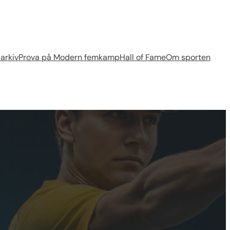
arkiv
Prova på Modern femkamp
Hall of Fame
Om sporten