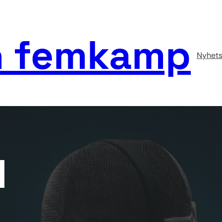
 femkamp
Nyhets
1