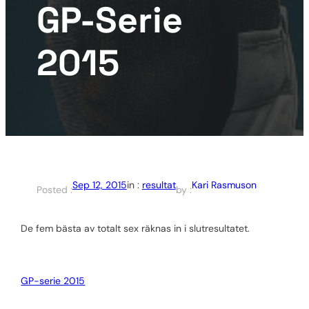
GP-Serie
2015
Sep 12, 2015
Kari Rasmuson
in :
resultat
Posted :
by :
De fem bästa av totalt sex räknas in i slutresultatet.
GP-serie 2015