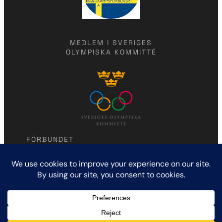
MEDLEM I SVERIGES
OLYMPISKA KOMMITTÉ
FÖRBUNDET
Modern femkamp
Humlegårdsgatan 7
114 46 Stockholm
KONTAKTA OSS
marlena.jawaid@gmail.com