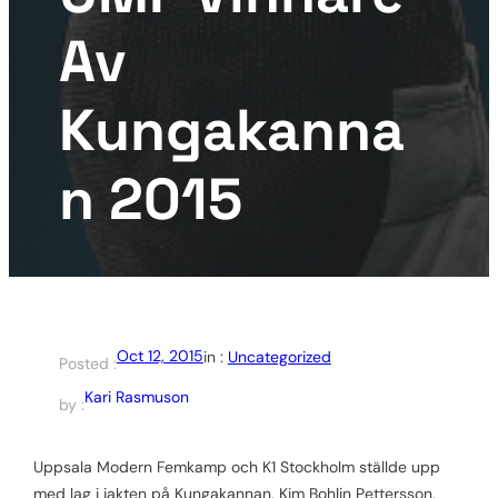
Av
Kungakanna
N 2015
Oct 12, 2015
in :
Uncategorized
Posted :
Kari Rasmuson
by :
Uppsala Modern Femkamp och K1 Stockholm ställde upp
med lag i jakten på Kungakannan. Kim Bohlin Pettersson,