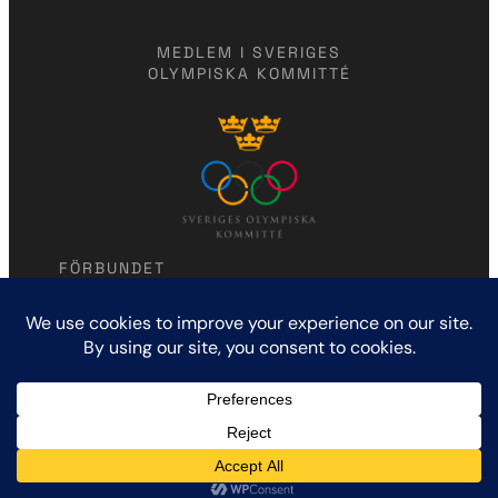
MEDLEM I SVERIGES
OLYMPISKA KOMMITTÉ
FÖRBUNDET
Modern femkamp
Humlegårdsgatan 7
114 46 Stockholm
KONTAKTA OSS
marlena.jawaid@gmail.com