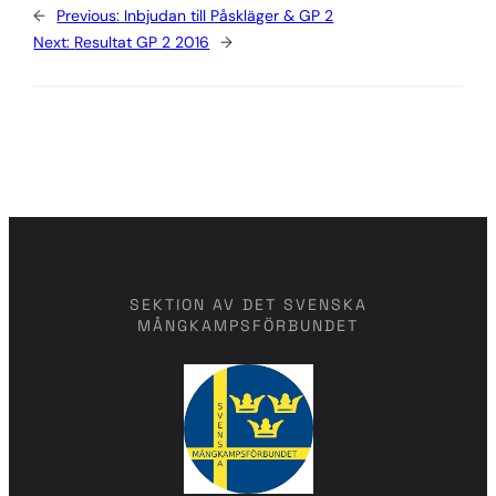
←
Previous:
Inbjudan till Påskläger & GP 2
Next:
Resultat GP 2 2016
→
SEKTION AV DET SVENSKA
MÅNGKAMPSFÖRBUNDET