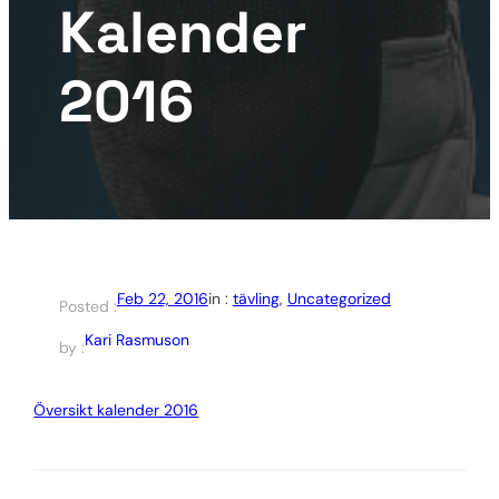
Kalender
2016
Feb 22, 2016
in :
tävling
, 
Uncategorized
Posted :
Kari Rasmuson
by :
Översikt kalender 2016