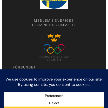
MEDLEM I SVERIGES
OLYMPISKA KOMMITTÉ
FÖRBUNDET
Modern femkamp
Humlegårdsgatan 7
114 46 Stockholm
KONTAKTA OSS
marlena.jawaid@gmail.com