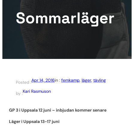
Sommarläger
Apr 14, 2016
in :
femkamp
, 
läger
, 
tävling
Posted :
Kari Rasmuson
by :
GP 3 i Uppsala 12 juni – inbjudan kommer senare
Läger i Uppsala 13-17 juni