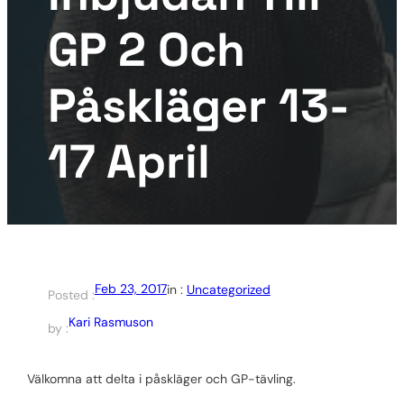
GP 2 Och
Påskläger 13-
17 April
Feb 23, 2017
in :
Uncategorized
Posted :
Kari Rasmuson
by :
Välkomna att delta i påskläger och GP-tävling.