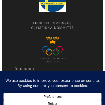
MEDLEM I SVERIGES
OLYMPISKA KOMMITTÉ
FÖRBUNDET
Modern femkamp
Humlegårdsgatan 7
114 46 Stockholm
KONTAKTA OSS
marlena.jawaid@gmail.com