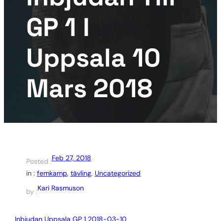
GP 1 I
Uppsala 10
Mars 2018
Feb 27, 2018
Posted :
in :
femkamp
, 
tävling
, 
Uncategorized
Kari Rasmuson
by :
Inbjudan Uppsala GP 1 2018-03-10