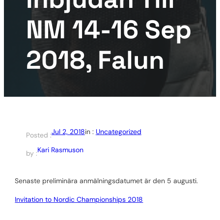
NM 14-16 Sep
2018, Falun
Jul 2, 2018
in :
Uncategorized
Posted :
Kari Rasmuson
by :
Senaste preliminära anmälningsdatumet är den 5 augusti.
Invitation to Nordic Championships 2018