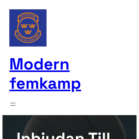
Skip
to
content
Modern
femkamp
Inbjudan Till