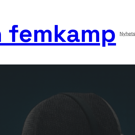
 femkamp
Nyhets