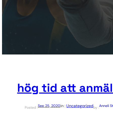
hög tid att anmäl
in :
Uncategorized
Sep 25, 2020
Anneli 
Posted :
by :