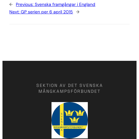
←
Previous:
Svenska framgångar i England
Next:
GP serien per 6 april 2015
→
SEKTION AV DET SVENSKA
MÅNGKAMPSFÖRBUNDET