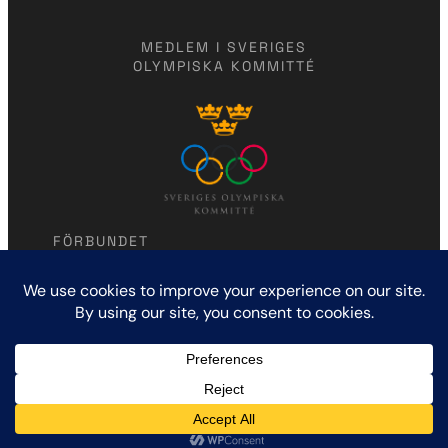
MEDLEM I SVERIGES
OLYMPISKA KOMMITTÉ
FÖRBUNDET
Modern femkamp
Humlegårdsgatan 7
114 46 Stockholm
KONTAKTA OSS
marlena.jawaid@gmail.com