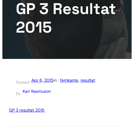
GP 3 Resultat
2015
Apr 6, 2015
in :
femkamp
, 
resultat
Posted :
Kari Rasmuson
by :
GP 3 resultat 2015