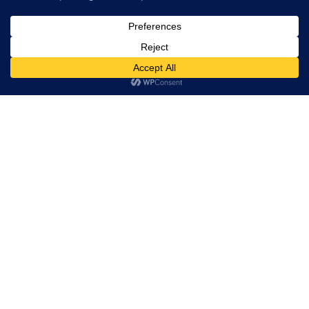
Recent Posts
Prova på Laser Run i Stockholm
22 February, 2024
Öppna träningar i Stockholm
15 December, 2023
2023 Laser Run championships, Stockholm
26 September, 2023
Recent comments
No comments to show.