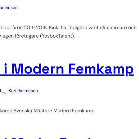
Rasmuson
der åren 2011-2018. Kicki har tidigare varit elitsimmare och
 egen företagare (YesboxTalent).
e i Modern Femkamp
t
Kari Rasmuson
by :
Femkamp Svenska Mästare Modern Femkamp