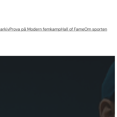
arkiv
Prova på Modern femkamp
Hall of Fame
Om sporten