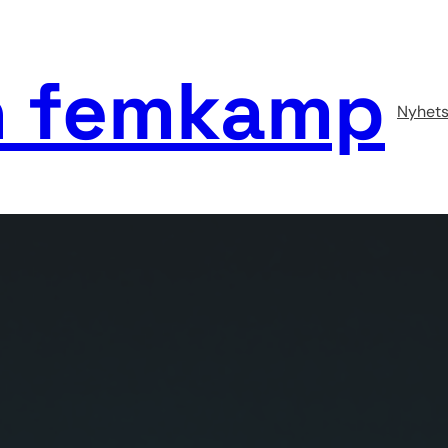
 femkamp
Nyhets