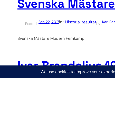
Svenska Mästare
in :
Historia
, 
resultat
Feb 22, 2017
Kari R
Posted :
by :
Svenska Mästare Modern Femkamp
Ivar Brandelius 1
in :
Historia
, 
Uncategorized
Nov 22, 2016
Posted :
by 
Ivar Brandelius, en varm, klok och trogen modern fe
sina bröder SM-guld i lag och satt många år i Mod
tekniska kommitté och ledamot i SOK:s styrelse. Iv