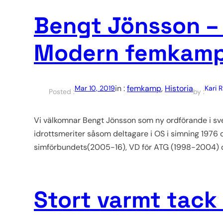
Bengt Jönsson – 
Modern femkam
in :
femkamp
, 
Historia
Mar 10, 2019
Kari 
Posted :
by :
Vi välkomnar Bengt Jönsson som ny ordförande i s
idrottsmeriter såsom deltagare i OS i simning 1976
simförbundets(2005-16), VD för ATG (1998-2004) o
Stort varmt tack 