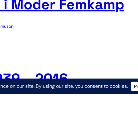
 i Moder Femkamp
asmuson
939 – 2016
Kari Rasmuson
:
mkampare har gått ur tiden. Ivar tog under 1970-talet med
ern femkamps sektionsstyrelse samt som delegat i UIPM:s
ar var även biträdande truppledare i OS Montreal 1976 och