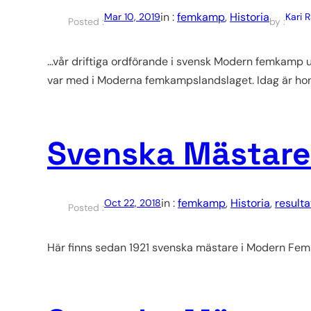
in :
femkamp
, 
Historia
Mar 10, 2019
Kari 
Posted :
by :
…vår driftiga ordförande i svensk Modern femkamp un
var med i Moderna femkampslandslaget. Idag är hon
Svenska Mästar
in :
femkamp
, 
Historia
, 
resulta
Oct 22, 2018
Posted :
Här finns sedan 1921 svenska mästare i Modern 